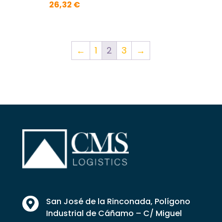
26,32
€
←
1
2
3
→
San José de la Rinconada, Polígono

Industrial de Cáñamo – C/ Miguel