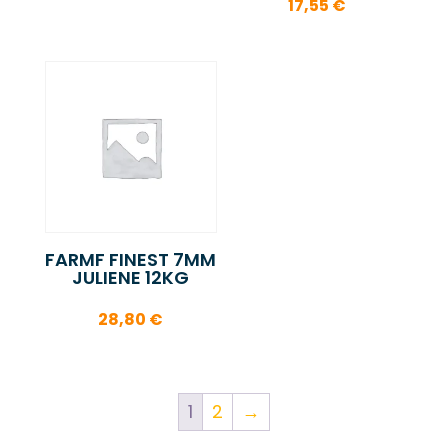
17,55
€
FARMF FINEST 7MM
JULIENE 12KG
28,80
€
1
2
→