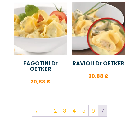
FAGOTINI Dr
RAVIOLI Dr OETKER
OETKER
20,88
€
20,88
€
←
1
2
3
4
5
6
7