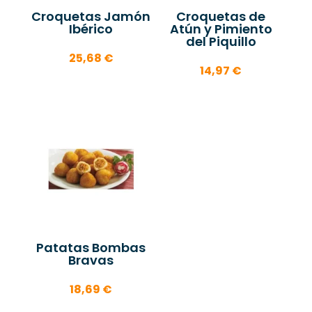
Croquetas Jamón
Croquetas de
Ibérico
Atún y Pimiento
del Piquillo
25,68
€
14,97
€
Patatas Bombas
Bravas
18,69
€