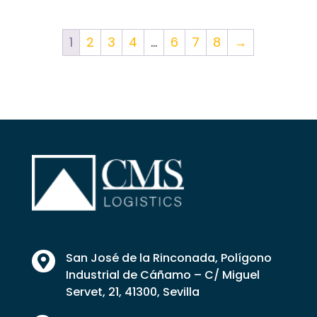
1
2
3
4
…
6
7
8
→
San José de la Rinconada, Polígono

Industrial de Cáñamo – C/ Miguel
Servet, 21, 41300, Sevilla