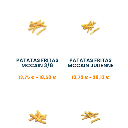
PATATAS FRITAS
PATATAS FRITAS
MCCAIN 3/8
MCCAIN JULIENNE
Rango
Rango
13,75
€
-
18,50
€
13,72
€
-
28,13
€
de
de
precios:
precios
desde
desde
13,75 €
13,72 €
hasta
hasta
18,50 €
28,13 €