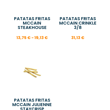
PATATAS FRITAS
PATATAS FRITAS
MCCAIN
MCCAIN CRINKLE
STEAKHOUSE
3/8
Rango
13,75
€
-
19,13
€
31,13
€
de
precios:
desde
13,75 €
hasta
19,13 €
PATATAS FRITAS
MCCAIN JULIENNE
STAYCRISP