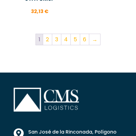
32,13
€
1
2
3
4
5
6
→
San José de la Rinconada, Polígono
