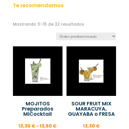
Te recomendamos
Mostrando 11–15 de 32 resultados
MOJITOS
SOUR FRUIT MIX
Preparados
MARACUYA,
MiCocktail
GUAYABA o FRESA
Rango
13,30
€
-
13,50
€
13,30
€