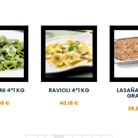
NI 4*1 KG
RAVIOLI 4*1 KG
LASAÑA
GRA
16
€
40,16
€
38,