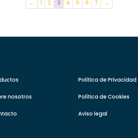
←
1
2
3
4
5
6
7
→
ductos
Política de Privacidad
re nosotros
Política de Cookies
ntacto
Aviso legal