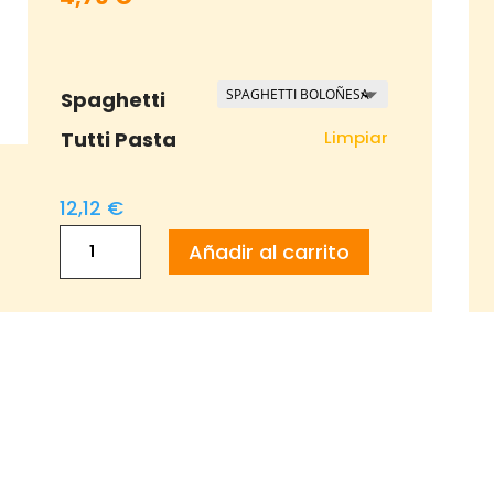
de
precios:
desde
Spaghetti
12,12 €
Limpiar
Tutti Pasta
hasta
14,76 €
12,12
€
Spaghetti
Añadir al carrito
Prielá
cantidad