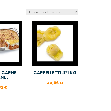
 CARNE
CAPPELLETTI 4*1 KG
NEL
44,96
€
82
€