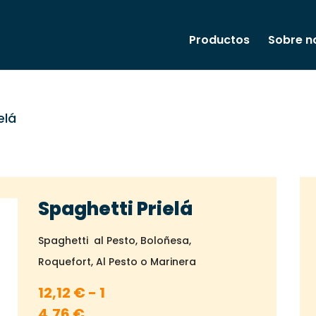
Productos
Sobre n
elá
Spaghetti Prielá
Spaghetti al Pesto, Boloñesa,
Roquefort, Al Pesto o Marinera
12,12
€
-
1
Rango
4,76
€