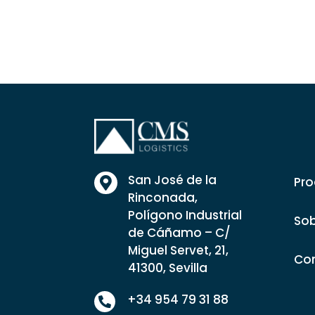
San José de la
Pro

Rinconada,
Polígono Industrial
Sob
de Cáñamo – C/
Miguel Servet, 21,
Co
41300, Sevilla
+34 954 79 31 88
