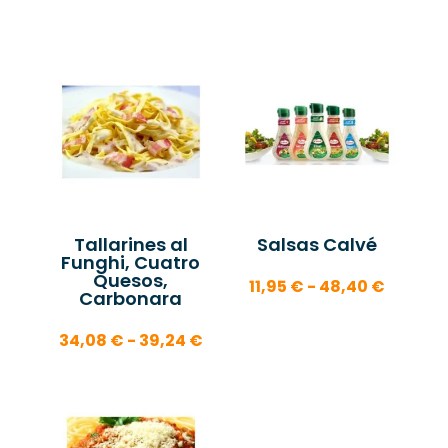
de
precios
desde
18,50 €
hasta
39,24 
Tallarines al
Salsas Calvé
Funghi, Cuatro
Quesos,
Rango
11,95
€
-
48,40
€
Carbonara
de
precios
Rango
34,08
€
-
39,24
€
desde
de
11,95 €
precios:
hasta
desde
48,40 
34,08 €