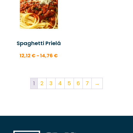
hasta
39,24 €
Spaghetti Prielá
Rango
12,12
€
-
14,76
€
de
precios:
desde
1
2
3
4
5
6
7
→
12,12 €
hasta
14,76 €