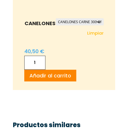
de
precios:
desde
CANELONES
39,15 €
Limpiar
hasta
40,50 €
40,50
€
CANELONES
CARNE
Añadir al carrito
300
GR
cantidad
Productos similares