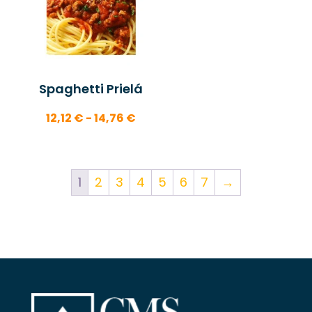
hasta
39,24 €
Spaghetti Prielá
Rango
12,12
€
-
14,76
€
de
precios:
desde
1
2
3
4
5
6
7
→
12,12 €
hasta
14,76 €