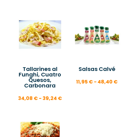
precios
desde
18,50 €
hasta
39,24 
Tallarines al
Salsas Calvé
Funghi, Cuatro
Quesos,
Rango
11,95
€
-
48,40
€
Carbonara
de
precios
Rango
34,08
€
-
39,24
€
desde
de
11,95 €
precios:
hasta
desde
48,40 
34,08 €