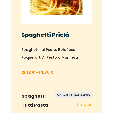
Spaghetti Prielá
Spaghetti al Pesto, Boloñesa,
Roquefort, Al Pesto o Marinera
Rango
12,12
€
-
14,76
€
de
precios:
desde
Spaghetti
12,12 €
Limpiar
Tutti Pasta
hasta