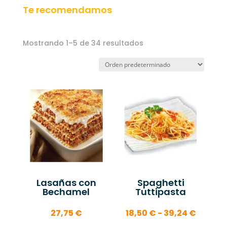
Te recomendamos
Mostrando 1–5 de 34 resultados
Lasañas con
Spaghetti
Bechamel
Tuttipasta
Rango
27,75
€
18,50
€
-
39,24
€
de