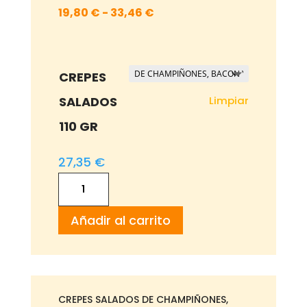
Rango
19,80
€
-
33,46
€
de
precios:
desde
CREPES
19,80 €
Limpiar
SALADOS
hasta
110 GR
33,46 €
27,35
€
CREPES
SALADOS
Añadir al carrito
110
GR
cantidad
CREPES SALADOS DE CHAMPIÑONES,