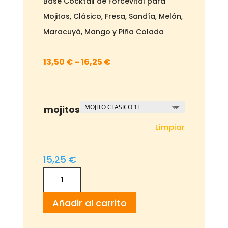
Base Cocktail de Forcevital para
Mojitos, Clásico, Fresa, Sandía, Melón,
Maracuyá, Mango y Piña Colada
Rango
13,50
€
-
16,25
€
de
precios:
desde
mojitos
13,50 €
Limpiar
hasta
16,25 €
15,25
€
MOJITOS
Preparados
Añadir al carrito
Forcevital
cantidad