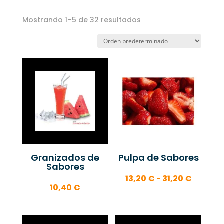
Mostrando 1–5 de 32 resultados
Granizados de
Pulpa de Sabores
Sabores
Rango
13,20
€
-
31,20
€
10,40
€
de
precios
desde