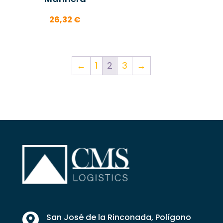
26,32
€
←
1
2
3
→
San José de la Rinconada, Polígono
