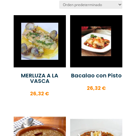
MERLUZA A LA
Bacalao con Pisto
VASCA
26,32
€
26,32
€