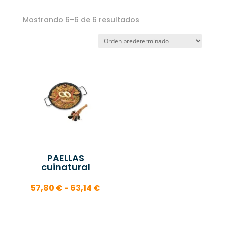
Mostrando 6–6 de 6 resultados
PAELLAS
cuinatural
Rango
57,80
€
-
63,14
€
de
precios: