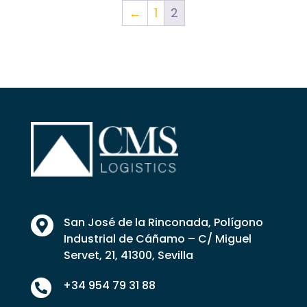
desde
←
1
2
57,80 €
hasta
63,14 €
San José de la Rinconada, Polígono

Industrial de Cáñamo – C/ Miguel
Servet, 21, 41300, Sevilla
+34 954 79 31 88
