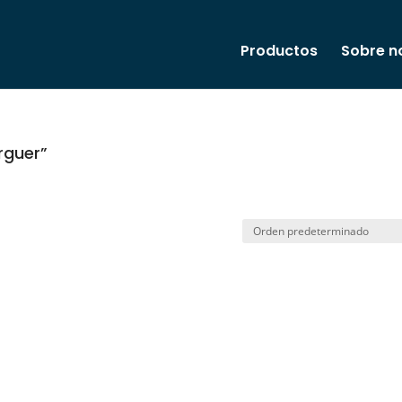
Productos
Sobre n
rguer”