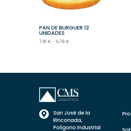
PAN DE BURGUER 12
UNIDADES
Rango
7,18
€
-
9,78
€
de
precios:
desde
7,18 €
hasta
9,78 €
San José de la
Pro

Rinconada,
Polígono Industrial
Sob