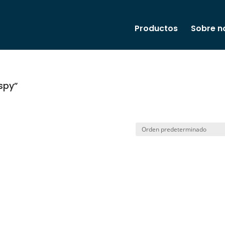
Productos
Sobre n
spy”