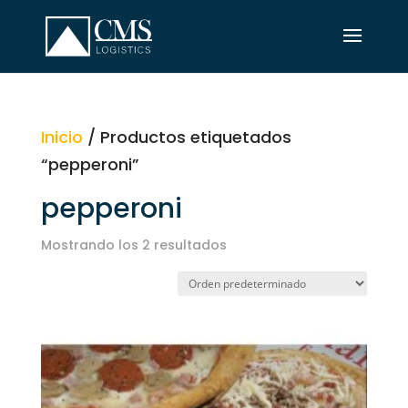
Inicio
/ Productos etiquetados
“pepperoni”
pepperoni
Mostrando los 2 resultados