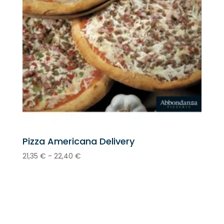
Pizza Americana Delivery
Rango
21,35
€
-
22,40
€
de
precios:
desde
21,35 €
hasta