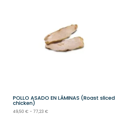
POLLO ASADO EN LÁMINAS (Roast sliced
chicken)
Rango
49,50
€
-
77,23
€
de
precios: