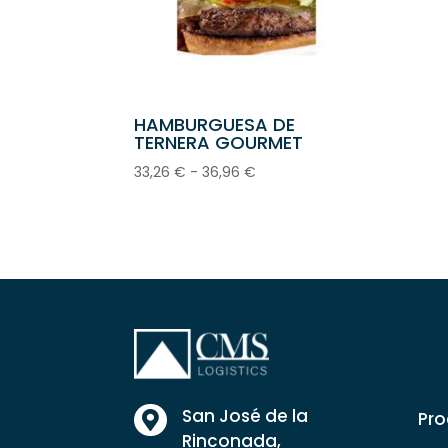
HAMBURGUESA DE
TERNERA GOURMET
Rango
33,26
€
-
36,96
€
de
precios:
desde
33,26 €
hasta
36,96 €
San José de la
Pro

Rinconada,