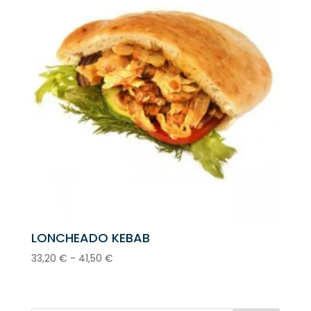
LONCHEADO KEBAB
Rango
33,20
€
-
41,50
€
de
precios:
desde