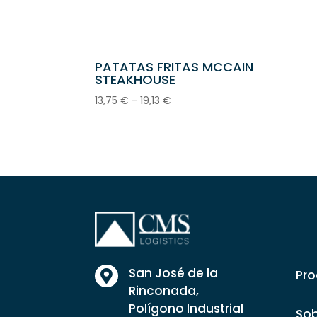
PATATAS FRITAS MCCAIN
STEAKHOUSE
Rango
13,75
€
-
19,13
€
de
precios:
desde
13,75 €
hasta
19,13 €
San José de la
Pro

Rinconada,
Polígono Industrial
Sob