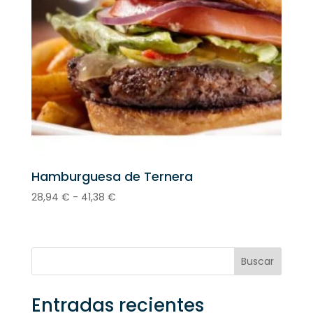
Hamburguesa de Ternera
Rango
28,94
€
-
41,38
€
de
precios:
desde
28,94 €
Buscar
hasta
41,38 €
Entradas recientes