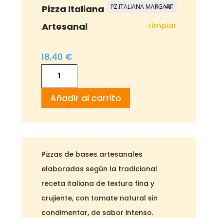
desde
Pizza Italiana
18,40 €
Limpiar
Artesanal
hasta
24,40 €
18,40
€
Pizza
Italiana
Añadir al carrito
Artesanal
cantidad
Pizzas de bases artesanales
elaboradas según la tradicional
receta italiana de textura fina y
crujiente, con tomate natural sin
condimentar, de sabor intenso.