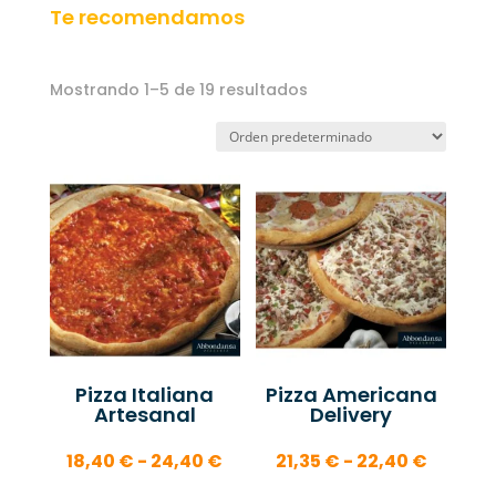
Te recomendamos
Mostrando 1–5 de 19 resultados
Pizza Italiana
Pizza Americana
Artesanal
Delivery
Rango
Rango
18,40
€
-
24,40
€
21,35
€
-
22,40
€
de
de