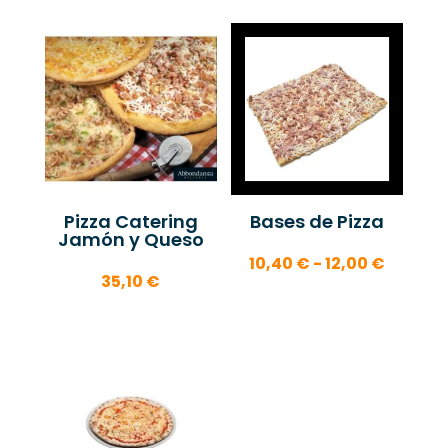
precios:
precios
desde
desde
18,40 €
21,35 €
hasta
hasta
24,40 €
22,40 
Pizza Catering
Bases de Pizza
Jamón y Queso
Rango
10,40
€
-
12,00
€
35,10
€
de
precios
desde
10,40 €
hasta
12,00 €