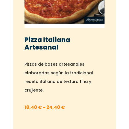
Pizza Italiana
Artesanal
Pizzas de bases artesanales
elaboradas según la tradicional
receta italiana de textura fina y
crujiente.
Rango
18,40
€
-
24,40
€
de
precios: