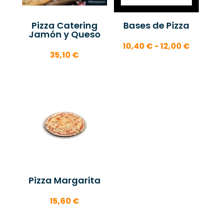
Pizza Catering
Bases de Pizza
Jamón y Queso
Rango
10,40
€
-
12,00
€
35,10
€
de
precios
desde
10,40 €
hasta
12,00 €
Pizza Margarita
15,60
€