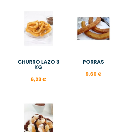
17,16 €
precios:
hasta
desde
20,13 €
8,91 €
hasta
9,97 €
CHURRO LAZO 3
PORRAS
KG
9,60
€
6,23
€