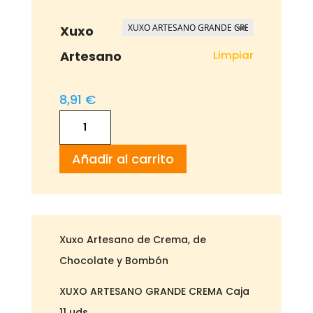
precios:
desde
Xuxo
8,91 €
Limpiar
Artesano
hasta
9,97 €
8,91
€
Xuxo
Artesano
Añadir al carrito
de
Crema,
de
Chocolate
Xuxo Artesano de Crema, de
y
Chocolate y Bombón
Bombón
cantidad
XUXO ARTESANO GRANDE CREMA Caja
11 uds