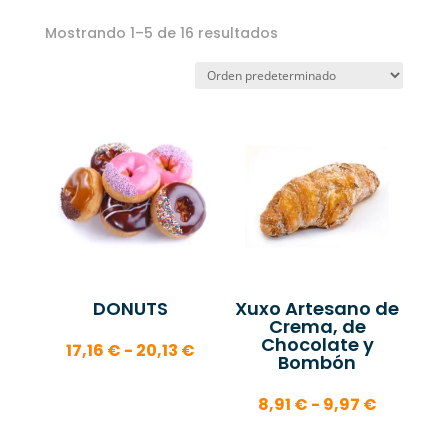
Mostrando 1–5 de 16 resultados
DONUTS
Xuxo Artesano de
Crema, de
Chocolate y
Rango
17,16
€
-
20,13
€
Bombón
de
precios:
Rango
8,91
€
-
9,97
€
desde
de