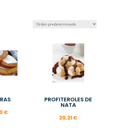
RAS
PROFITEROLES DE
NATA
60
€
20,21
€