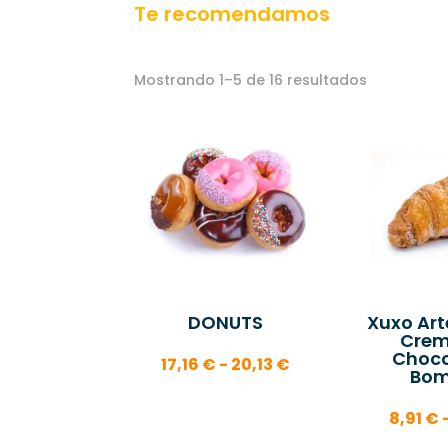
Te recomendamos
Mostrando 1–5 de 16 resultados
DONUTS
Xuxo Ar
Crem
Choco
Rango
17,16
€
-
20,13
€
Bo
de
precios:
8,91
€
desde