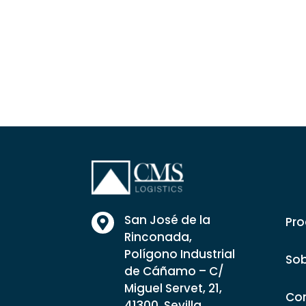
17,16 €
hasta
20,13 €
San José de la
Pro

Rinconada,
Polígono Industrial
Sob
de Cáñamo – C/
Miguel Servet, 21,
Co
41300, Sevilla