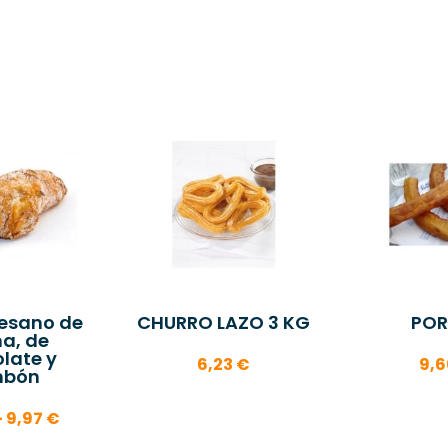
tesano de
CHURRO LAZO 3 KG
POR
a, de
late y
6,23
€
9,
mbón
Rango
-
9,97
€
de