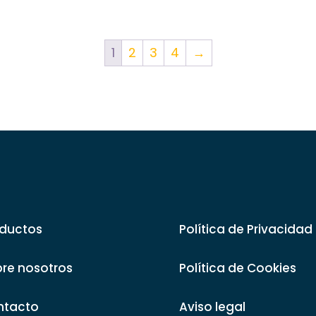
precios:
desde
8,91 €
1
2
3
4
→
hasta
9,97 €
ductos
Política de Privacidad
re nosotros
Política de Cookies
ntacto
Aviso legal