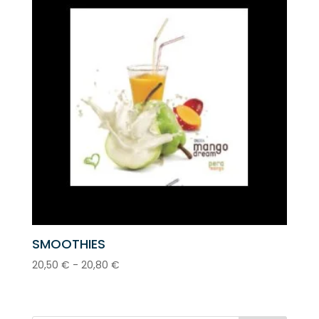
SMOOTHIES
Rango
20,50
€
-
20,80
€
de
precios:
desde