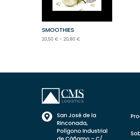
SMOOTHIES
Rango
20,50
€
-
20,80
€
de
precios:
desde
20,50 €
hasta
20,80 €
San José de la
Pro

Rinconada,
Polígono Industrial
Sob
de Cáñamo – C/