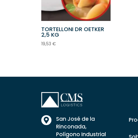
TORTELLONI DR OETKER
2,5 KG
19,53
€
San José de la
Pro

Rinconada,
Polígono Industrial
Sob