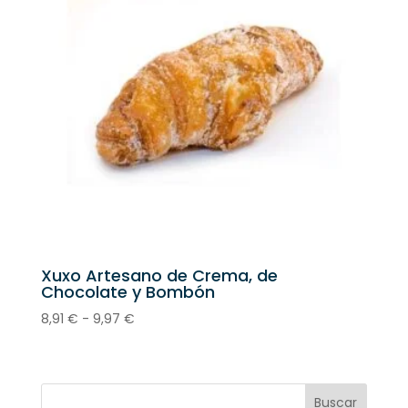
26,63 €
Xuxo Artesano de Crema, de
Chocolate y Bombón
Rango
8,91
€
-
9,97
€
de
precios:
desde
8,91 €
Buscar