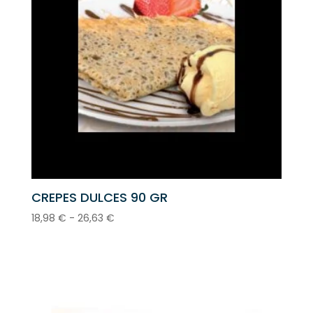
CREPES DULCES 90 GR
Rango
18,98
€
-
26,63
€
de
precios:
desde
18,98 €
hasta