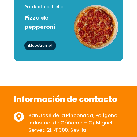
Producto estrella
Pizza de
pepperoni
¡Muestrame!
Información de contacto
San José de la Rinconada, Polígono

Industrial de Cáñamo – C/ Miguel
Servet, 21, 41300, Sevilla