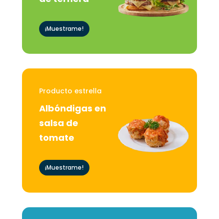
¡Muestrame!
Producto estrella
Albóndigas en
salsa de
tomate
¡Muestrame!