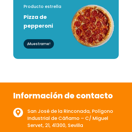
Producto estrella
Pizza de
pepperoni
¡Muestrame!
Información de contacto
San José de la Rinconada, Polígono

Industrial de Cáñamo – C/ Miguel
Servet, 21, 41300, Sevilla