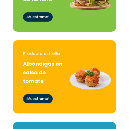
¡Muestrame!
Producto estrella
Albóndigas en
salsa de
tomate
¡Muestrame!