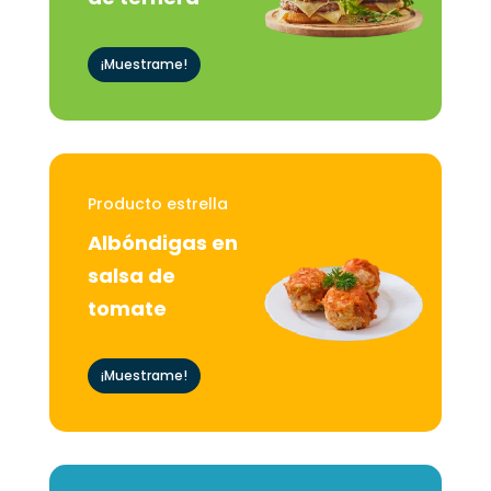
¡Muestrame!
Producto estrella
Albóndigas en
salsa de
tomate
¡Muestrame!