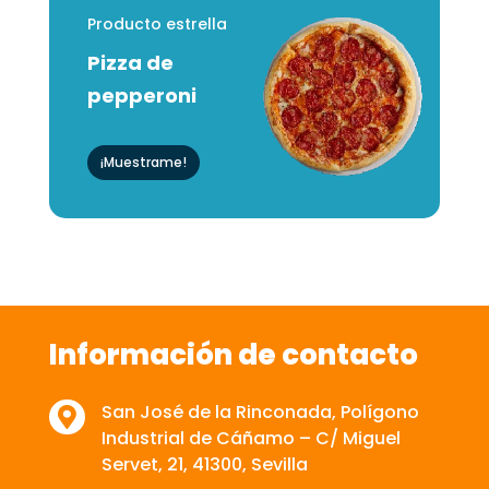
Producto estrella
Pizza de
pepperoni
¡Muestrame!
Información de contacto
San José de la Rinconada, Polígono

Industrial de Cáñamo – C/ Miguel
Servet, 21, 41300, Sevilla